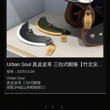
Urban Soul 真皮皮革 三扣式帽簷【竹北安全
帽店推薦】【竹北全罩式安全帽】
發佈：2025/11/26
Urban Soul
真皮皮革 三扣式帽簷
搭配3/4或山車帽都很👍🏿
1
2
3