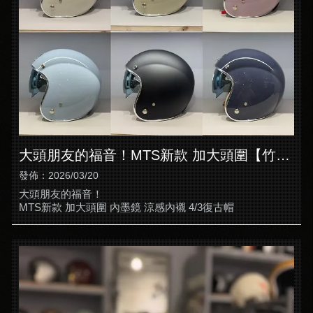
大頭朋友的福音！MTS新款 加大頭圍【竹北
半罩式安全帽】【竹北買安全帽】
發佈：2026/03/20
大頭朋友的福音！
MTS新款 加大頭圍 內墨鏡 涼感內襯 4/3復古帽