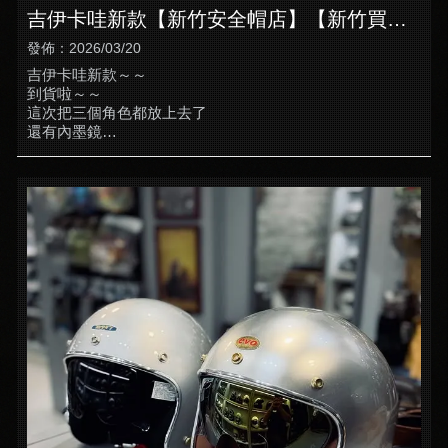
吉伊卡哇新款【新竹安全帽店】【新竹買安
全帽】
發佈：2026/03/20
吉伊卡哇新款～～
到貨啦～～
這次把三個角色都放上去了
還有內墨鏡
輕便又可愛的通勤好帽🥰