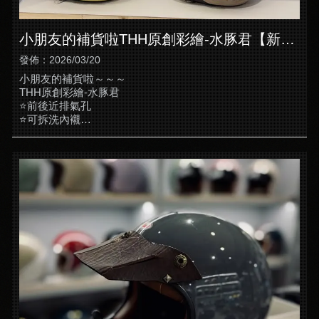
小朋友的補貨啦THH原創彩繪-水豚君【新竹
安全帽專賣】【新竹安全帽販售】
發佈：2026/03/20
小朋友的補貨啦～～～
THH原創彩繪-水豚君
⭐前後近排氣孔
⭐可拆洗內襯
⭐按壓自動扣
尺寸 YM 49-50 YL 51-52 YXL 53-54
#THH #兒童安全帽 #卡皮巴拉 #水豚君