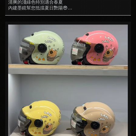
清爽的淺綠色特別適合春夏
內建墨鏡幫您抵擋夏日艷陽😎
透氣材質的內襯 夏天騎車不悶熱