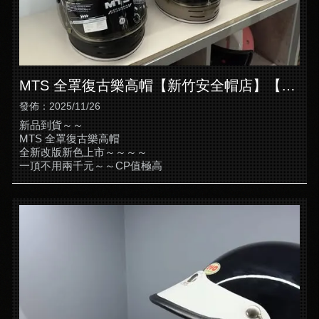
MTS 全罩復古樂高帽【新竹安全帽店】【竹
北安全帽推薦】
發佈：2025/11/26
新品到貨～～
MTS 全罩復古樂高帽
全新改版新色上市～～～～
一頂不用兩千元～～CP值極高