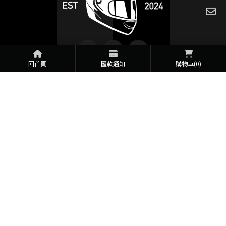
回首頁
匯款通知
購物車
(0)
036571655
j780512@yahoo.com.tw
新竹縣竹北市光明九路149號
回首頁
關於我們
最新消息
商品專區
常見問題
聯絡我們
Designed by
揚京快客
Copyright © 2026
..
累積人氣: 51890